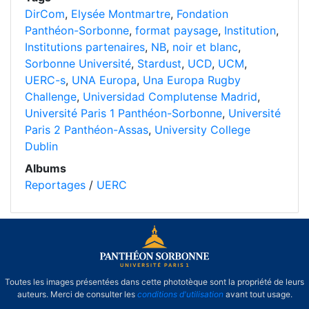
DirCom
,
Elysée Montmartre
,
Fondation
Panthéon-Sorbonne
,
format paysage
,
Institution
,
Institutions partenaires
,
NB
,
noir et blanc
,
Sorbonne Université
,
Stardust
,
UCD
,
UCM
,
UERC-s
,
UNA Europa
,
Una Europa Rugby
Challenge
,
Universidad Complutense Madrid
,
Université Paris 1 Panthéon-Sorbonne
,
Université
Paris 2 Panthéon-Assas
,
University College
Dublin
Albums
Reportages
/
UERC
Toutes les images présentées dans cette phototèque sont la propriété de leurs
auteurs. Merci de consulter les
conditions d'utilisation
avant tout usage.