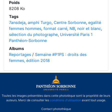
Poids
8208 Ko
Tags
7ansdeja
,
amphi Turgo
,
Centre Sorbonne
,
egalité
femmes hommes
,
format carré
,
NB
,
noir et blanc
,
sélection du photographe
,
Université Paris 1
Panthéon-Sorbonne
Albums
Reportages
/
Semaine #P1PS : droits des
femmes, édition 2018
Toutes les images présentées dans cette phototèque sont la propriété de leurs
auteurs. Merci de consulter les
conditions d'utilisation
avant tout usage.
Contact photothèque