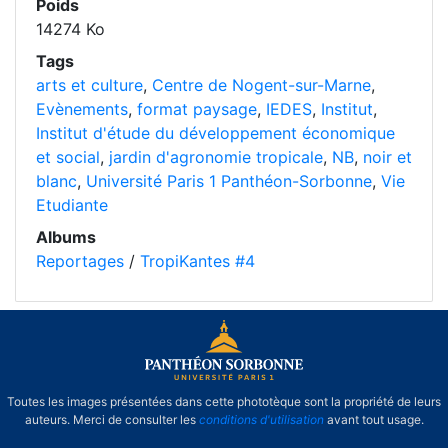
Poids
14274 Ko
Tags
arts et culture
,
Centre de Nogent-sur-Marne
,
Evènements
,
format paysage
,
IEDES
,
Institut
,
Institut d'étude du développement économique
et social
,
jardin d'agronomie tropicale
,
NB
,
noir et
blanc
,
Université Paris 1 Panthéon-Sorbonne
,
Vie
Etudiante
Albums
Reportages
/
TropiKantes #4
Toutes les images présentées dans cette phototèque sont la propriété de leurs
auteurs. Merci de consulter les
conditions d'utilisation
avant tout usage.