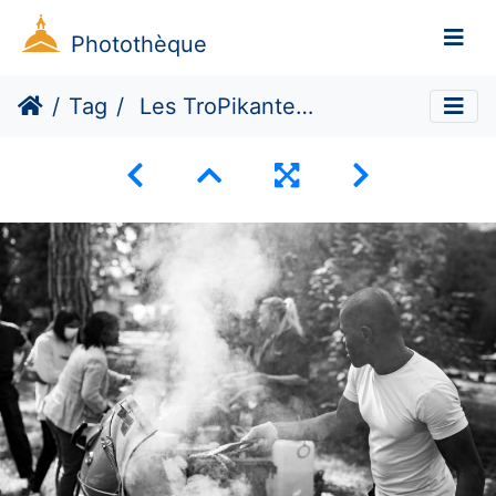
Photothèque
Tag
Les TroPikantes #4 (Dé)construire demain