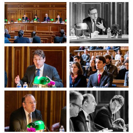
Journée de la thèse EDDS
Journée de la thèse
EDDS
Journée de la thèse EDDS
Journée de la thèse
EDDS
Journée de la thèse EDDS
Journée de la thèse
EDDS