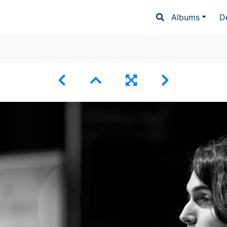
Albums
D