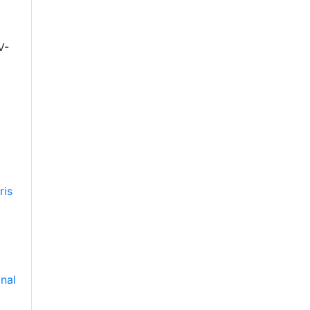
V-
ris
nal