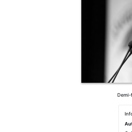
Demi-f
Inf
Au