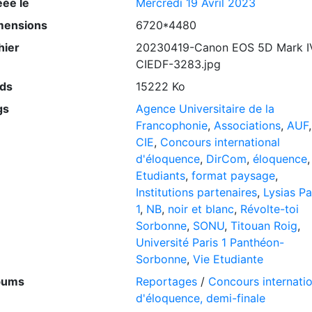
éée le
Mercredi 19 Avril 2023
mensions
6720*4480
hier
20230419-Canon EOS 5D Mark I
CIEDF-3283.jpg
ids
15222 Ko
gs
Agence Universitaire de la
Francophonie
,
Associations
,
AUF
,
CIE
,
Concours international
d'éloquence
,
DirCom
,
éloquence
,
Etudiants
,
format paysage
,
Institutions partenaires
,
Lysias Pa
1
,
NB
,
noir et blanc
,
Révolte-toi
Sorbonne
,
SONU
,
Titouan Roig
,
Université Paris 1 Panthéon-
Sorbonne
,
Vie Etudiante
bums
Reportages
/
Concours internatio
d'éloquence, demi-finale