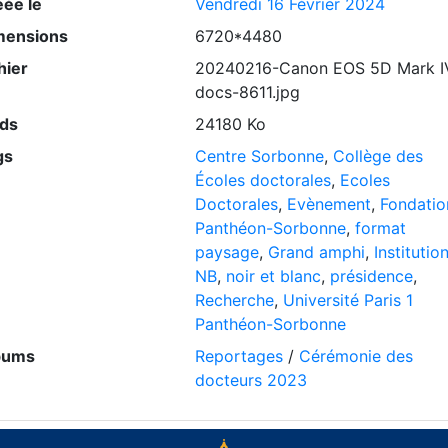
éée le
Vendredi 16 Février 2024
mensions
6720*4480
hier
20240216-Canon EOS 5D Mark I
docs-8611.jpg
ids
24180 Ko
gs
Centre Sorbonne
,
Collège des
Écoles doctorales
,
Ecoles
Doctorales
,
Evènement
,
Fondatio
Panthéon-Sorbonne
,
format
paysage
,
Grand amphi
,
Institutio
NB
,
noir et blanc
,
présidence
,
Recherche
,
Université Paris 1
Panthéon-Sorbonne
bums
Reportages
/
Cérémonie des
docteurs 2023