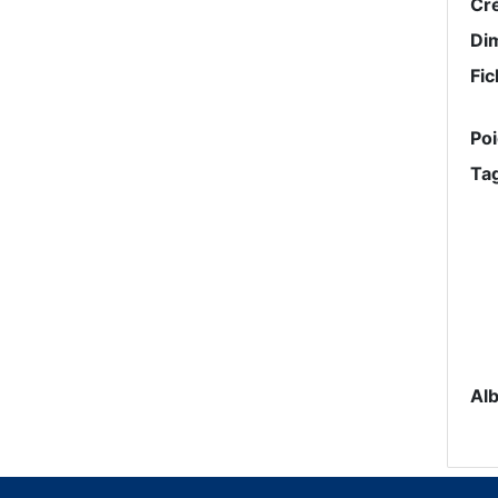
Cr
Di
Fic
Po
Ta
Al