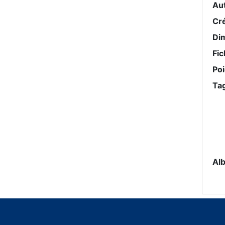
Au
Cr
Di
Fic
Po
Ta
Al