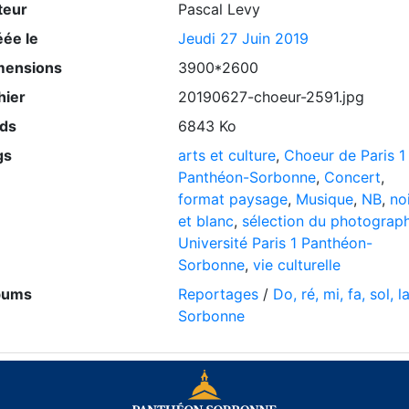
teur
Pascal Levy
éée le
Jeudi 27 Juin 2019
mensions
3900*2600
hier
20190627-choeur-2591.jpg
ids
6843 Ko
gs
arts et culture
,
Choeur de Paris 1
Panthéon-Sorbonne
,
Concert
,
format paysage
,
Musique
,
NB
,
no
et blanc
,
sélection du photograp
Université Paris 1 Panthéon-
Sorbonne
,
vie culturelle
bums
Reportages
/
Do, ré, mi, fa, sol, la
Sorbonne