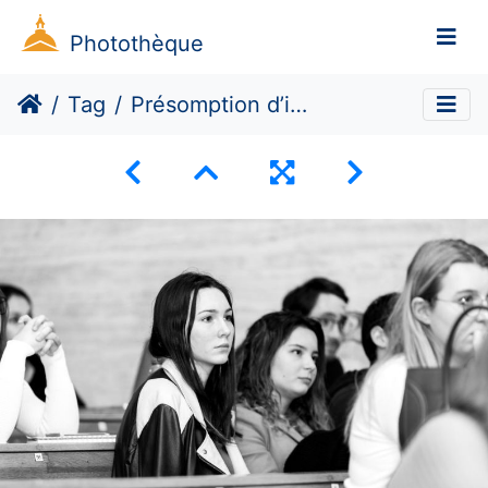
Photothèque
Tag
Présomption d’innocence à l’épreuve de #balancetonporc