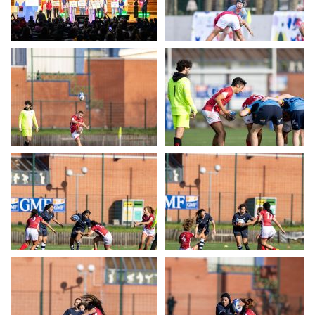
UERC
UERC
UERC
UERC
UERC
UERC