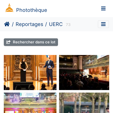
Photothèque
Reportages
UERC
73
Rechercher dans ce lot
UERC
UERC