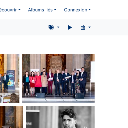
écouvrir
Albums liés
Connexion
(334344) Concours
international d’éloquence :
finale sous la coupole des