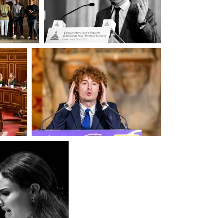
grands hommes
IE
(125948) Finale 2021
thèse
(105519) Finale CIE