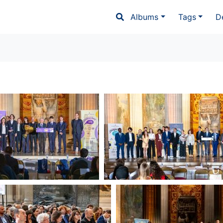
Albums
Tags
D
564427) Finale CIE
(374902) Finale CIE