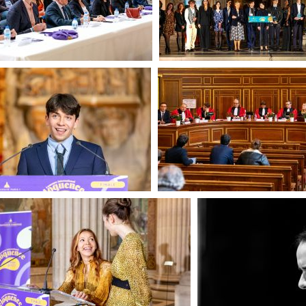
(155309) Finale CIE
(129777) Finale C
(109283) Finale CIE
(106093) Journée de la 