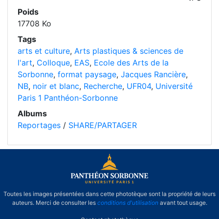
Poids
17708 Ko
Tags
arts et culture
,
Arts plastiques & sciences de
l'art
,
Colloque
,
EAS
,
Ecole des Arts de la
Sorbonne
,
format paysage
,
Jacques Rancière
,
NB
,
noir et blanc
,
Recherche
,
UFR04
,
Université
Paris 1 Panthéon-Sorbonne
Albums
Reportages
/
SHARE/PARTAGER
Toutes les images présentées dans cette phototèque sont la propriété de leurs
auteurs. Merci de consulter les
conditions d'utilisation
avant tout usage.