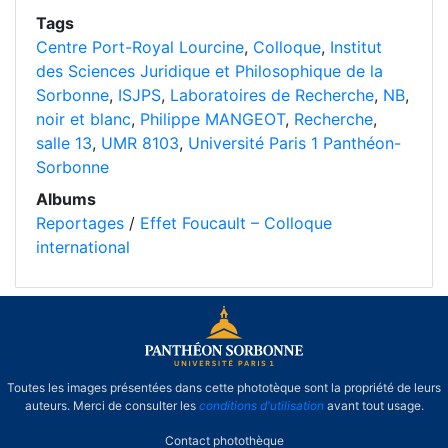
Tags
Centre Port-Royal Lourcine
,
Colloque
,
Institut
des Sciences Juridique et Philosophique de la
Sorbonne
,
ISJPS
,
Laboratoires de Recherche
,
NB
,
noir et blanc
,
Philippe MANGEOT
,
Recherche
,
salle 13
,
UMR 8103
,
Université Paris 1 Panthéon-
Sorbonne
Albums
Reportages
/
Effet Foucault – Colloque
international
Toutes les images présentées dans cette phototèque sont la propriété de leurs
auteurs. Merci de consulter les
conditions d'utilisation
avant tout usage.
Contact photothèque