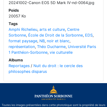
20241002-Canon EOS 5D Mark IV-nd-0064.jpg
Poids
20057 Ko
Tags
Amphi Richelieu
,
arts et culture
,
Centre
Sorbonne
,
École de Droit de la Sorbonne
,
EDS
,
format paysage
,
NB
,
noir et blanc
,
représentation
,
Théo Ducharme
,
Université Paris
1 Panthéon-Sorbonne
,
vie culturelle
Albums
Reportages
/
Nuit du droit : le cercle des
philosophes disparus
Toutes les images présentées dans cette phototèque sont la propriété de leurs