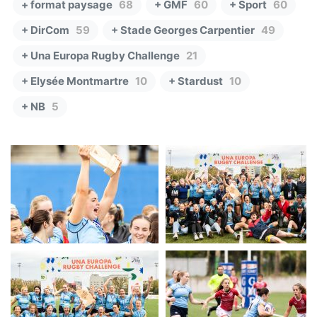
+ format paysage
68
+ GMF
60
+ Sport
60
+ DirCom
59
+ Stade Georges Carpentier
49
+ Una Europa Rugby Challenge
21
+ Elysée Montmartre
10
+ Stardust
10
+ NB
5
UERC
UERC