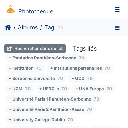
Photothèque
Albums
Tag
70
Universidad Complutense Madr
Tags liés
Rechercher dans ce lot
+ Fondation Panthéon-Sorbonne
70
+ Institution
70
+ Institutions partenaires
70
+ Sorbonne Université
70
+ UCD
70
+ UCM
70
+ UERC-s
70
+ UNA Europa
70
+ Université Paris 1 Panthéon-Sorbonne
70
+ Université Paris 2 Panthéon-Assas
70
+ University College Dublin
70