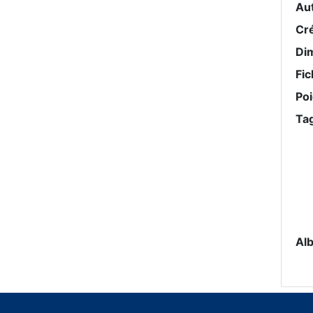
Au
Cr
Di
Fic
Po
Ta
Al