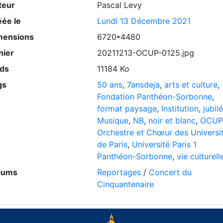
teur
Pascal Levy
éée le
Lundi 13 Décembre 2021
mensions
6720*4480
hier
20211213-OCUP-0125.jpg
ids
11184 Ko
gs
50 ans
,
7ansdeja
,
arts et culture
,
Fondation Panthéon-Sorbonne
,
format paysage
,
Institution
,
jubilé
Musique
,
NB
,
noir et blanc
,
OCUP
Orchestre et Chœur des Universi
de Paris
,
Université Paris 1
Panthéon-Sorbonne
,
vie culturell
bums
Reportages
/
Concert du
Cinquantenaire