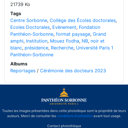
21739 Ko
Tags
Centre Sorbonne
,
Collège des Écoles doctorales
,
Ecoles Doctorales
,
Evènement
,
Fondation
Panthéon-Sorbonne
,
format paysage
,
Grand
amphi
,
Institution
,
Mouez Fodha
,
NB
,
noir et
blanc
,
présidence
,
Recherche
,
Université Paris 1
Panthéon-Sorbonne
Albums
Reportages
/
Cérémonie des docteurs 2023
Toutes les images présentées dans cette phototèque sont la propriété de leurs
auteurs. Merci de consulter les
conditions d'utilisation
avant tout usage.
Contact photothèque