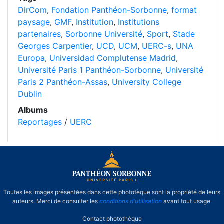
DirCom
,
Fondation Panthéon-Sorbonne
,
format
paysage
,
GMF
,
Institution
,
Institutions
partenaires
,
Sorbonne Université
,
Sport
,
Stade
Georges Carpentier
,
UCD
,
UCM
,
UERC-s
,
UNA
Europa
,
Universidad Complutense Madrid
,
Université Paris 1 Panthéon-Sorbonne
,
Université
Paris 2 Panthéon-Assas
,
University College
Dublin
Albums
Reportages
/
UERC
Toutes les images présentées dans cette phototèque sont la propriété de leurs
auteurs. Merci de consulter les
conditions d'utilisation
avant tout usage.
Contact photothèque