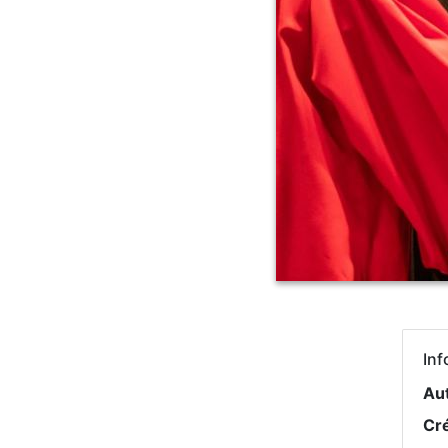
Inf
Au
Cr