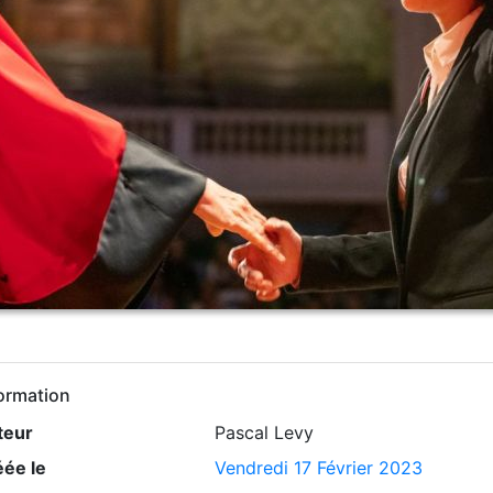
ormation
teur
Pascal Levy
éée le
Vendredi 17 Février 2023