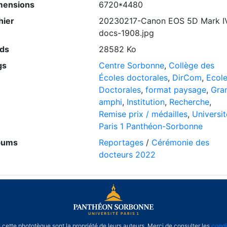
mensions
6720*4480
hier
20230217-Canon EOS 5D Mark I
docs-1908.jpg
ids
28582 Ko
gs
Centre Sorbonne
,
Collège des
Écoles doctorales
,
DirCom
,
Ecol
Doctorales
,
format paysage
,
Gra
amphi
,
Institution
,
Recherche
,
Remise prix / médailles
,
Universit
Paris 1 Panthéon-Sorbonne
bums
Reportages
/
Cérémonie des
docteurs 2022
cette phototèque sont la propriété de leurs auteurs. Merci de consulter les
condi