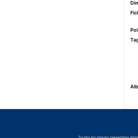
Di
Fic
Po
Ta
Al
Toutes les images présentées dans 