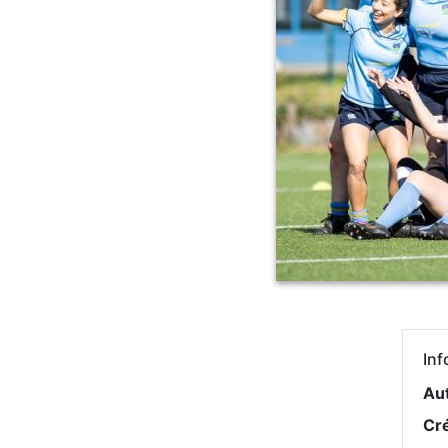
Inf
Au
Cr