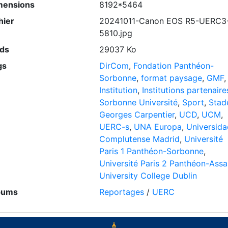
mensions
8192*5464
hier
20241011-Canon EOS R5-UERC3
5810.jpg
ids
29037 Ko
gs
DirCom
,
Fondation Panthéon-
Sorbonne
,
format paysage
,
GMF
,
Institution
,
Institutions partenaire
Sorbonne Université
,
Sport
,
Stad
Georges Carpentier
,
UCD
,
UCM
,
UERC-s
,
UNA Europa
,
Universida
Complutense Madrid
,
Université
Paris 1 Panthéon-Sorbonne
,
Université Paris 2 Panthéon-Assa
University College Dublin
bums
Reportages
/
UERC