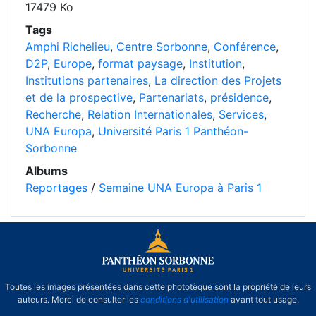
17479 Ko
Tags
Amphi Richelieu
,
Centre Sorbonne
,
Conférence
,
D2P
,
Europe
,
format paysage
,
Institution
,
Institutions partenaires
,
La direction des Projets
et de la prospective
,
Partenariats
,
présidence
,
Recherche
,
Relation Internationales
,
Services
,
UNA Europa
,
Université Paris 1 Panthéon-
Sorbonne
Albums
Reportages
/
Semaine UNA Europa à Paris 1
Toutes les images présentées dans cette phototèque sont la propriété de leurs
auteurs. Merci de consulter les
conditions d'utilisation
avant tout usage.