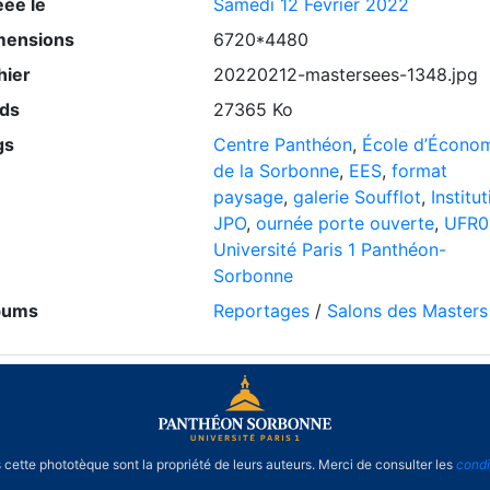
éée le
Samedi 12 Février 2022
mensions
6720*4480
hier
20220212-mastersees-1348.jpg
ids
27365 Ko
gs
Centre Panthéon
,
École d’Écono
de la Sorbonne
,
EES
,
format
paysage
,
galerie Soufflot
,
Institu
JPO
,
ournée porte ouverte
,
UFR0
Université Paris 1 Panthéon-
Sorbonne
bums
Reportages
/
Salons des Masters
cette phototèque sont la propriété de leurs auteurs. Merci de consulter les
condi