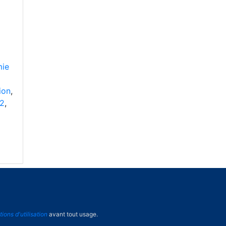
mie
tion
,
2
,
tions d'utilisation
avant tout usage.