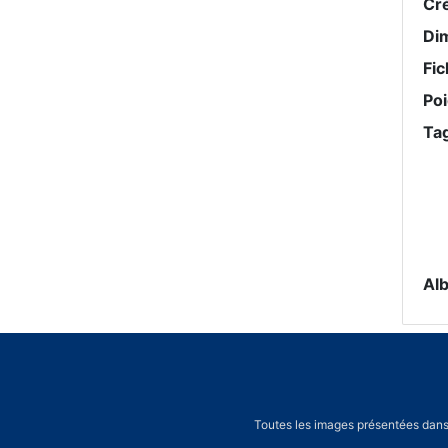
Cr
Di
Fic
Po
Ta
Al
Toutes les images présentées dans 