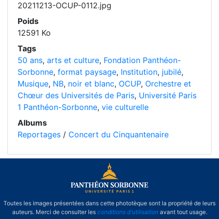
20211213-OCUP-0112.jpg
Poids
12591 Ko
Tags
50 ans
,
arts et culture
,
Fondation Panthéon-
Sorbonne
,
format paysage
,
Institution
,
jubilé
,
Musique
,
NB
,
noir et blanc
,
OCUP
,
Orchestre et
Chœur des Universités de Paris
,
Université Paris
1 Panthéon-Sorbonne
,
vie culturelle
Albums
Reportages
/
Concert du Cinquantenaire
Toutes les images présentées dans cette phototèque sont la propriété de leurs
auteurs. Merci de consulter les
conditions d'utilisation
avant tout usage.