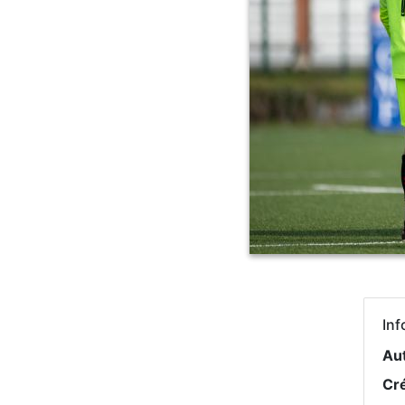
Inf
Au
Cr