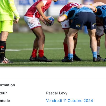
ormation
teur
Pascal Levy
éée le
Vendredi 11 Octobre 2024