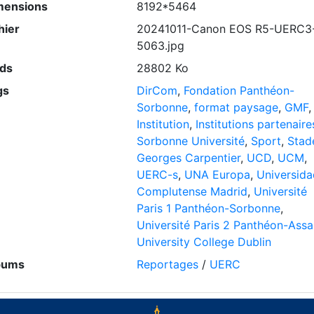
mensions
8192*5464
hier
20241011-Canon EOS R5-UERC3
5063.jpg
ids
28802 Ko
gs
DirCom
,
Fondation Panthéon-
Sorbonne
,
format paysage
,
GMF
,
Institution
,
Institutions partenaire
Sorbonne Université
,
Sport
,
Stad
Georges Carpentier
,
UCD
,
UCM
,
UERC-s
,
UNA Europa
,
Universida
Complutense Madrid
,
Université
Paris 1 Panthéon-Sorbonne
,
Université Paris 2 Panthéon-Assa
University College Dublin
bums
Reportages
/
UERC