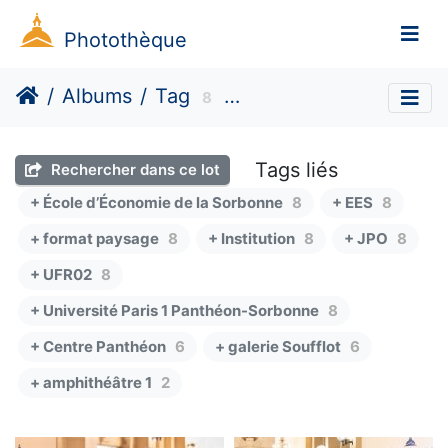
Photothèque
Albums
Tag
8
ournée porte ouverte
Tags liés
Rechercher dans ce lot
+ École d’Économie de la Sorbonne
8
+ EES
8
+ format paysage
8
+ Institution
8
+ JPO
8
+ UFR02
8
+ Université Paris 1 Panthéon-Sorbonne
8
+ Centre Panthéon
6
+ galerie Soufflot
6
+ amphithéâtre 1
2