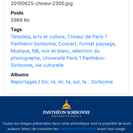
20190625-choeur-2300.jpg
Poids
5968 Ko
Tags
7ansdeja
,
arts et culture
,
Choeur de Paris 1
Panthéon-Sorbonne
,
Concert
,
format paysage
,
Musique
,
NB
,
noir et blanc
,
sélection du
photographe
,
Université Paris 1 Panthéon-
Sorbonne
,
vie culturelle
Albums
Reportages
/
Do, ré, mi, fa, sol, la... Sorbonne
Toutes les images présentées dans cette phototèque sont la propriété de leurs
auteurs. Merci de consulter les
conditions d'utilisation
avant tout usage.