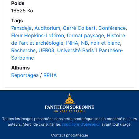
Poids
16525 Ko
Tags
7ansdeja
,
Auditorium
,
Carré Colbert
,
Conférence
,
Fleur Hopkins-Loféron
,
format paysage
,
Histoire
de l'art et archéologie
,
INHA
,
NB
,
noir et blanc
,
Recherche
,
UFR03
,
Université Paris 1 Panthéon-
Sorbonne
Albums
Reportages
/
RPHA
Toutes les images présentées dans cette phototèque sont la propriété de leurs
auteurs. Merci de consulter les
conditions d'utilisation
avant tout usage.
Contact photothèque