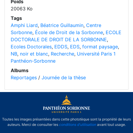
Poids
20063 Ko
Tags
Amphi Liard
,
Béatrice Guillaumin
,
Centre
Sorbonne
,
École de Droit de la Sorbonne
,
ECOLE
DOCTORALE DE DROIT DE LA SORBONNE
,
Ecoles Doctorales
,
EDDS
,
EDS
,
format paysage
,
NB
,
noir et blanc
,
Recherche
,
Université Paris 1
Panthéon-Sorbonne
Albums
Reportages
/
Journée de la thèse
Toutes les images présentées dans cette phototèque sont la propriété de leurs
auteurs. Merci de consulter les
conditions d'utilisation
avant tout usage.