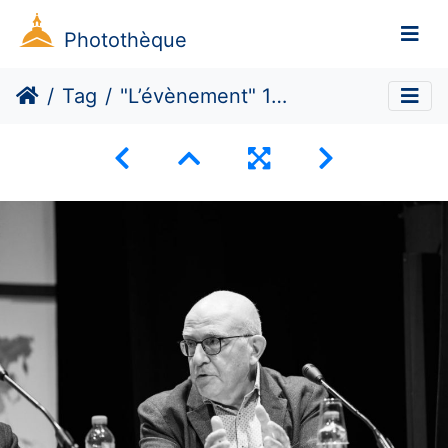
Photothèque
Tag
"L’évènement" 11 septembre