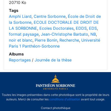
20710 Ko
Tags
Amphi Liard
,
Centre Sorbonne
,
École de Droit de
la Sorbonne
,
ECOLE DOCTORALE DE DROIT DE
LA SORBONNE
,
Ecoles Doctorales
,
EDDS
,
EDS
,
format paysage
,
Jean-Christophe Barbato
,
NB
,
noir et blanc
,
Pierre Bonin
,
Recherche
,
Université
Paris 1 Panthéon-Sorbonne
Albums
Reportages
/
Journée de la thèse
Toutes les images présentées dans cette phototèque sont la propriété de leurs
auteurs. Merci de consulter les
conditions d'utilisation
avant tout usage.
Contact photothèque