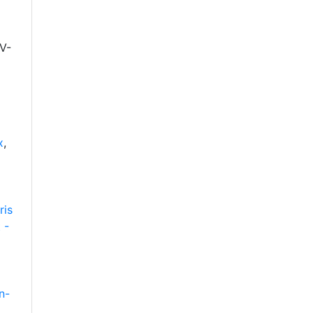
V-
x
,
ris
 -
n-