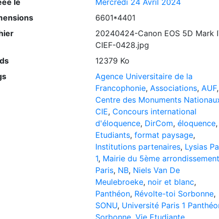
éée le
Mercredi 24 Avril 2024
mensions
6601*4401
hier
20240424-Canon EOS 5D Mark I
CIEF-0428.jpg
ids
12379 Ko
gs
Agence Universitaire de la
Francophonie
,
Associations
,
AUF
,
Centre des Monuments Nationau
CIE
,
Concours international
d'éloquence
,
DirCom
,
éloquence
,
Etudiants
,
format paysage
,
Institutions partenaires
,
Lysias Pa
1
,
Mairie du 5ème arrondissement
Paris
,
NB
,
Niels Van De
Meulebroeke
,
noir et blanc
,
Panthéon
,
Révolte-toi Sorbonne
,
SONU
,
Université Paris 1 Panthéo
Sorbonne
,
Vie Etudiante