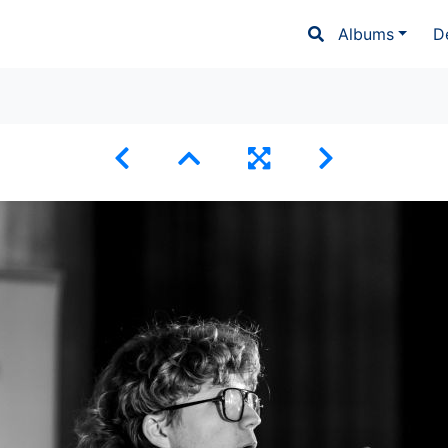
Albums
D