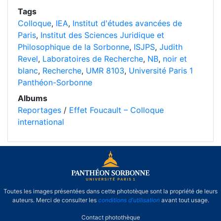
Tags
Colloque
,
IEA
,
Institut d'études avancées de
Paris
,
Institut des Sciences Juridique et
Philosophique de la Sorbonne
,
ISJPS
,
Judith
Revel
,
Laboratoires de Recherche
,
NB
,
noir et
blanc
,
Recherche
,
UMR 8103
,
Université Paris 1
Panthéon-Sorbonne
Albums
Reportages
/
Effet Foucault – Colloque
international
Toutes les images présentées dans cette phototèque sont la propriété de leurs
auteurs. Merci de consulter les
conditions d'utilisation
avant tout usage.
Contact photothèque