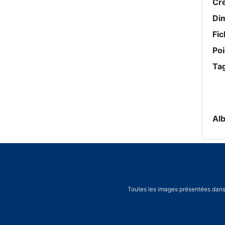
Cr
Di
Fic
Po
Ta
Al
Toutes les images présentées dans 