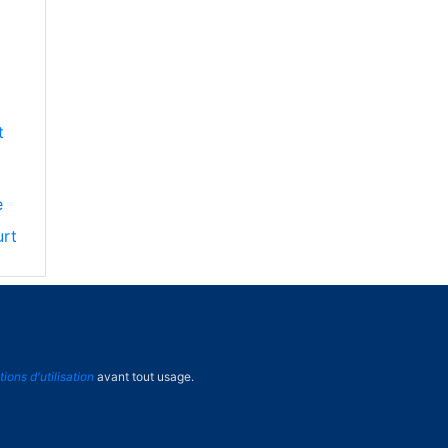
t
e
urt
tions d'utilisation
avant tout usage.