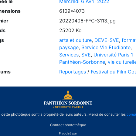
éée le
Mercredi 6 Avril 2022
mensions
6109*4073
hier
20220406-FFC-3113.jpg
ids
25202 Ko
gs
arts et culture
,
DEVE-SVE
,
forma
paysage
,
Service Vie Etudiante
,
Services
,
SVE
,
Université Paris 1
Panthéon-Sorbonne
,
vie culturell
bums
Reportages
/
Festival du Film Co
cette phototèque sont la propriété de leurs auteurs. Merci de consulter les
condi
Contact photothèque
Propulsé par