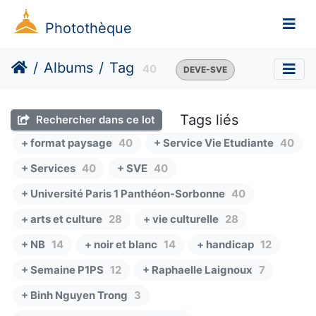
Photothèque
Albums
Tag
40
DEVE-SVE
Tags liés
Rechercher dans ce lot
+ format paysage
40
+ Service Vie Etudiante
40
+ Services
40
+ SVE
40
+ Université Paris 1 Panthéon-Sorbonne
40
+ arts et culture
28
+ vie culturelle
28
+ NB
14
+ noir et blanc
14
+ handicap
12
+ Semaine P1PS
12
+ Raphaelle Laignoux
7
+ Binh Nguyen Trong
3