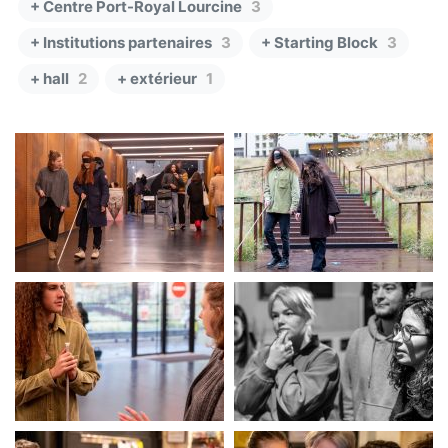
+ Centre Port-Royal Lourcine
3
+ Institutions partenaires
3
+ Starting Block
3
+ hall
2
+ extérieur
1
Semaine P1PS Inclusion
Semaine P1PS Inclusion