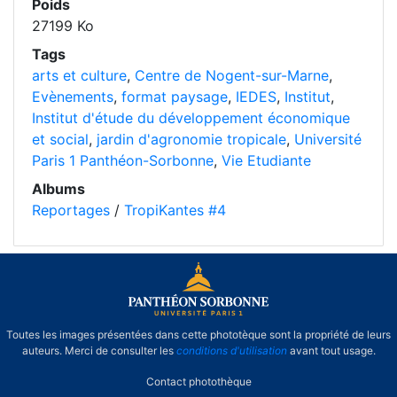
Poids
27199 Ko
Tags
arts et culture
,
Centre de Nogent-sur-Marne
,
Evènements
,
format paysage
,
IEDES
,
Institut
,
Institut d'étude du développement économique
et social
,
jardin d'agronomie tropicale
,
Université
Paris 1 Panthéon-Sorbonne
,
Vie Etudiante
Albums
Reportages
/
TropiKantes #4
Toutes les images présentées dans cette phototèque sont la propriété de leurs
auteurs. Merci de consulter les
conditions d'utilisation
avant tout usage.
Contact photothèque