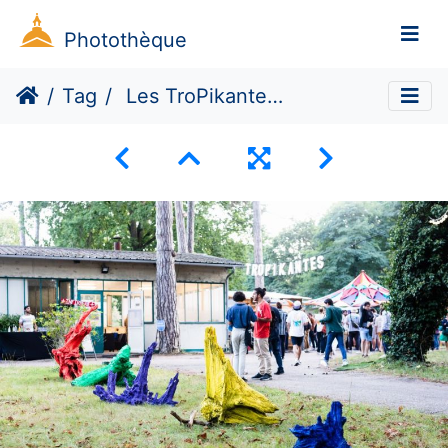
Photothèque
Tag
Les TroPikantes #4 (Dé)construire demain