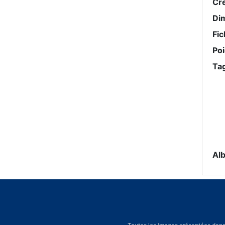
Cr
Di
Fic
Po
Ta
Al