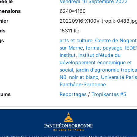
éée le
Vendredi 16 Septembre 2022
mensions
6240*4160
hier
20220916-X100V-tropik-0483.jp
ids
15311 Ko
gs
arts et culture
,
Centre de Nogent
sur-Marne
,
format paysage
,
IEDE
Institut
,
Institut d'étude du
développement économique et
social
,
jardin d'agronomie tropica
NB
,
noir et blanc
,
Université Paris
Panthéon-Sorbonne
bums
Reportages
/
Tropikantes #5