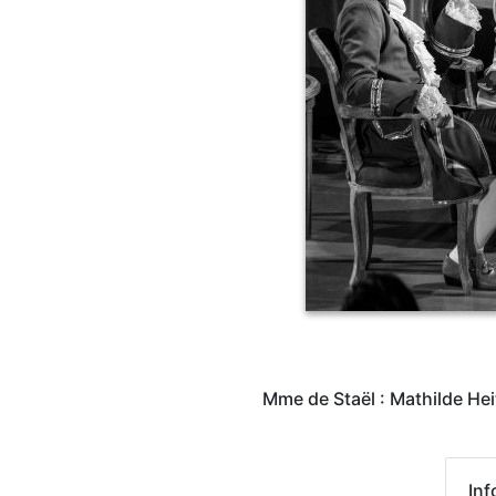
Mme de Staël : Mathilde Hei
Inf