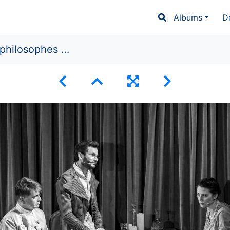
Albums
D
osophes disparus