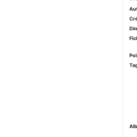
Au
Cr
Di
Fic
Po
Ta
Al