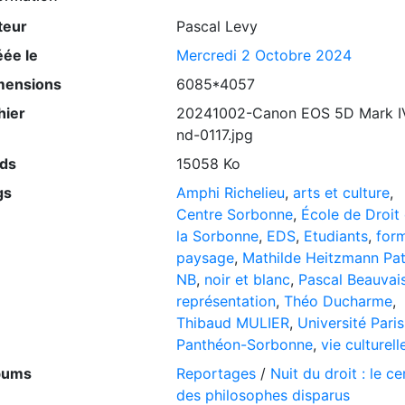
teur
Pascal Levy
éée le
Mercredi 2 Octobre 2024
mensions
6085*4057
hier
20241002-Canon EOS 5D Mark I
nd-0117.jpg
ids
15058 Ko
gs
Amphi Richelieu
,
arts et culture
,
Centre Sorbonne
,
École de Droit
la Sorbonne
,
EDS
,
Etudiants
,
for
paysage
,
Mathilde Heitzmann Pat
NB
,
noir et blanc
,
Pascal Beauvai
représentation
,
Théo Ducharme
,
Thibaud MULIER
,
Université Paris
Panthéon-Sorbonne
,
vie culturell
bums
Reportages
/
Nuit du droit : le ce
des philosophes disparus