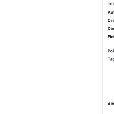
Inf
Au
Cr
Di
Fic
Po
Ta
Al