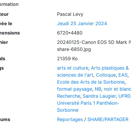
ormation
teur
Pascal Levy
éée le
Jeudi 25 Janvier 2024
mensions
6720*4480
hier
20240125-Canon EOS 5D Mark I
share-6850.jpg
ids
21359 Ko
gs
arts et culture
,
Arts plastiques &
sciences de l'art
,
Colloque
,
EAS
,
Ecole des Arts de la Sorbonne
,
format paysage
,
NB
,
noir et blan
Recherche
,
Sandra Laugier
,
UFR0
Université Paris 1 Panthéon-
Sorbonne
bums
Reportages
/
SHARE/PARTAGER