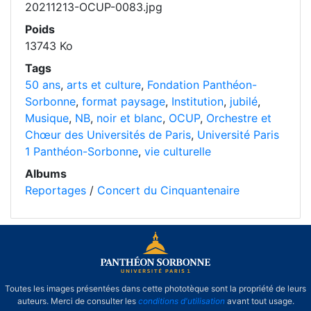
20211213-OCUP-0083.jpg
Poids
13743 Ko
Tags
50 ans
,
arts et culture
,
Fondation Panthéon-
Sorbonne
,
format paysage
,
Institution
,
jubilé
,
Musique
,
NB
,
noir et blanc
,
OCUP
,
Orchestre et
Chœur des Universités de Paris
,
Université Paris
1 Panthéon-Sorbonne
,
vie culturelle
Albums
Reportages
/
Concert du Cinquantenaire
Toutes les images présentées dans cette phototèque sont la propriété de leurs
auteurs. Merci de consulter les
conditions d'utilisation
avant tout usage.