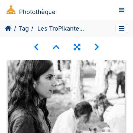
Photothèque
Tag
Les TroPikantes #4 (Dé)construire demain