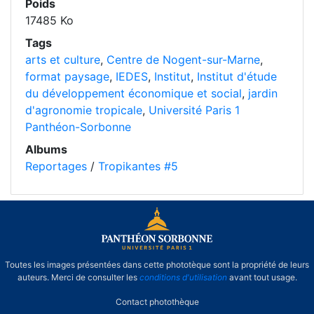
Poids
17485 Ko
Tags
arts et culture
,
Centre de Nogent-sur-Marne
,
format paysage
,
IEDES
,
Institut
,
Institut d'étude
du développement économique et social
,
jardin
d'agronomie tropicale
,
Université Paris 1
Panthéon-Sorbonne
Albums
Reportages
/
Tropikantes #5
Toutes les images présentées dans cette phototèque sont la propriété de leurs
auteurs. Merci de consulter les
conditions d'utilisation
avant tout usage.
Contact photothèque