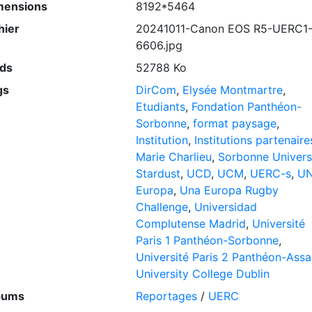
mensions
8192*5464
hier
20241011-Canon EOS R5-UERC1
6606.jpg
ids
52788 Ko
gs
DirCom
,
Elysée Montmartre
,
Etudiants
,
Fondation Panthéon-
Sorbonne
,
format paysage
,
Institution
,
Institutions partenaire
Marie Charlieu
,
Sorbonne Univers
Stardust
,
UCD
,
UCM
,
UERC-s
,
U
Europa
,
Una Europa Rugby
Challenge
,
Universidad
Complutense Madrid
,
Université
Paris 1 Panthéon-Sorbonne
,
Université Paris 2 Panthéon-Assa
University College Dublin
bums
Reportages
/
UERC