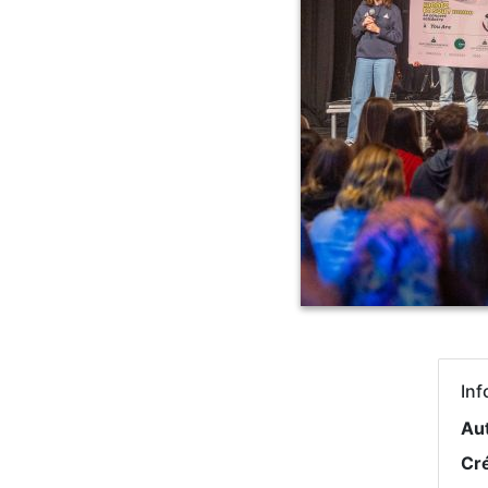
Inf
Au
Cr