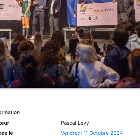
ormation
teur
Pascal Levy
éée le
Vendredi 11 Octobre 2024