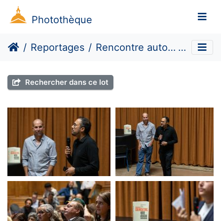
Photothèque
Reportages
Rencontre autour de Colonisations. Notre histoire
9
Rechercher dans ce lot
Rencontre autour du livre
Rencontre autour du
de Pierre Singaravélou
livre de Pierre
Singaravélou