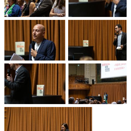
Rencontre autour du livre
Rencontre autour du
de Pierre Singaravélou
livre de Pierre
Singaravélou
Rencontre autour du livre
Rencontre autour du
de Pierre Singaravélou
livre de Pierre
Singaravélou
Rencontre autour du livre
de Pierre Singaravélou