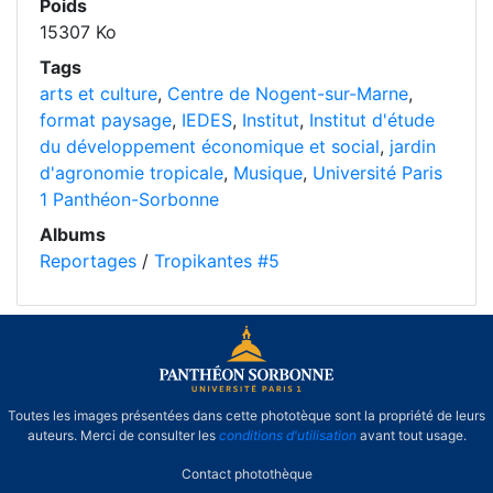
Poids
15307 Ko
Tags
arts et culture
,
Centre de Nogent-sur-Marne
,
format paysage
,
IEDES
,
Institut
,
Institut d'étude
du développement économique et social
,
jardin
d'agronomie tropicale
,
Musique
,
Université Paris
1 Panthéon-Sorbonne
Albums
Reportages
/
Tropikantes #5
Toutes les images présentées dans cette phototèque sont la propriété de leurs
auteurs. Merci de consulter les
conditions d'utilisation
avant tout usage.
Contact photothèque