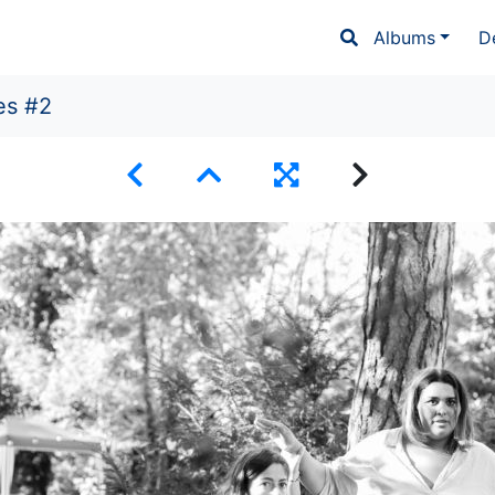
Albums
D
es #2