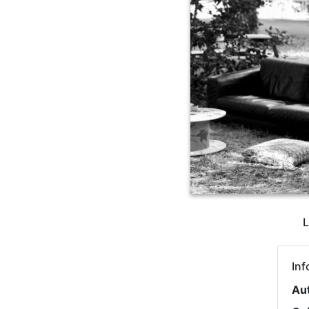
L
Inf
Au