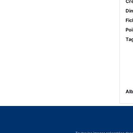
Cr
Di
Fic
Po
Ta
Al