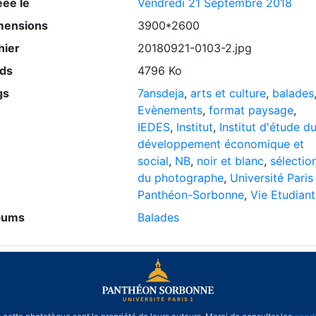
éée le
Vendredi 21 Septembre 2018
mensions
3900*2600
hier
20180921-0103-2.jpg
ids
4796 Ko
gs
7ansdeja
,
arts et culture
,
balades
Evènements
,
format paysage
,
IEDES
,
Institut
,
Institut d'étude d
développement économique et
social
,
NB
,
noir et blanc
,
sélectio
du photographe
,
Université Paris
Panthéon-Sorbonne
,
Vie Etudian
bums
Balades