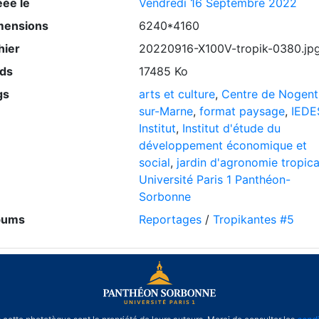
éée le
Vendredi 16 Septembre 2022
mensions
6240*4160
hier
20220916-X100V-tropik-0380.jp
ids
17485 Ko
gs
arts et culture
,
Centre de Nogent
sur-Marne
,
format paysage
,
IEDE
Institut
,
Institut d'étude du
développement économique et
social
,
jardin d'agronomie tropica
Université Paris 1 Panthéon-
Sorbonne
bums
Reportages
/
Tropikantes #5