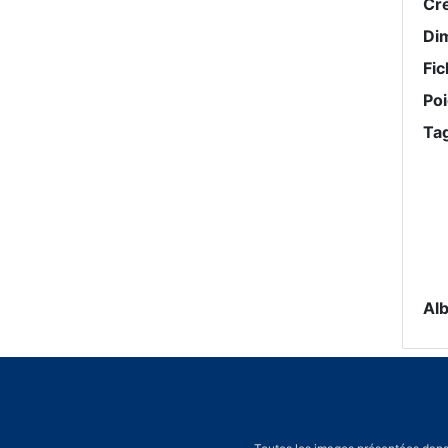
Cr
Di
Fic
Po
Ta
Al