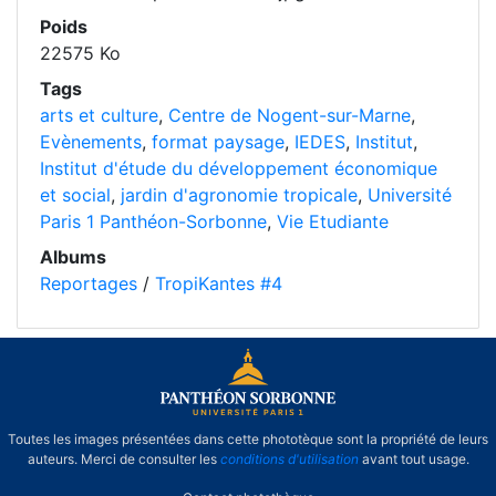
Poids
22575 Ko
Tags
arts et culture
,
Centre de Nogent-sur-Marne
,
Evènements
,
format paysage
,
IEDES
,
Institut
,
Institut d'étude du développement économique
et social
,
jardin d'agronomie tropicale
,
Université
Paris 1 Panthéon-Sorbonne
,
Vie Etudiante
Albums
Reportages
/
TropiKantes #4
Toutes les images présentées dans cette phototèque sont la propriété de leurs
auteurs. Merci de consulter les
conditions d'utilisation
avant tout usage.