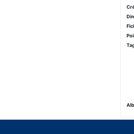
Cr
Di
Fic
Po
Ta
Al