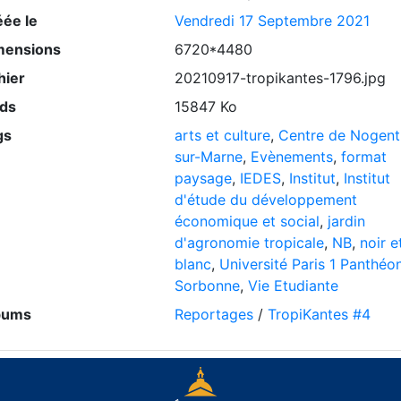
éée le
Vendredi 17 Septembre 2021
mensions
6720*4480
hier
20210917-tropikantes-1796.jpg
ids
15847 Ko
gs
arts et culture
,
Centre de Nogent
sur-Marne
,
Evènements
,
format
paysage
,
IEDES
,
Institut
,
Institut
d'étude du développement
économique et social
,
jardin
d'agronomie tropicale
,
NB
,
noir e
blanc
,
Université Paris 1 Panthéo
Sorbonne
,
Vie Etudiante
bums
Reportages
/
TropiKantes #4