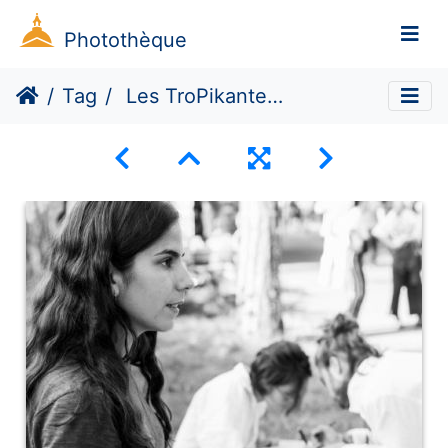
Photothèque
Tag
Les TroPikantes #4 (Dé)construire demain