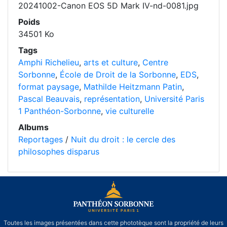
20241002-Canon EOS 5D Mark IV-nd-0081.jpg
Poids
34501 Ko
Tags
Amphi Richelieu
,
arts et culture
,
Centre
Sorbonne
,
École de Droit de la Sorbonne
,
EDS
,
format paysage
,
Mathilde Heitzmann Patin
,
Pascal Beauvais
,
représentation
,
Université Paris
1 Panthéon-Sorbonne
,
vie culturelle
Albums
Reportages
/
Nuit du droit : le cercle des
philosophes disparus
Toutes les images présentées dans cette phototèque sont la propriété de leurs