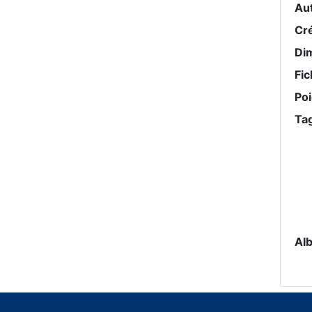
Au
Cr
Di
Fic
Po
Ta
Al