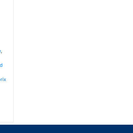
e
,
d
rix