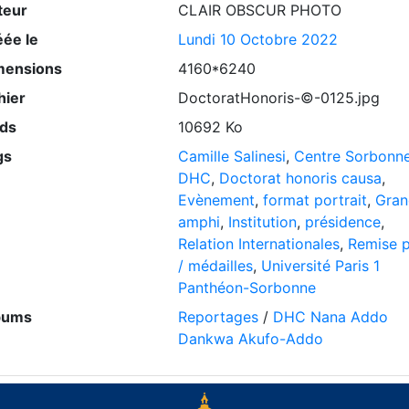
teur
CLAIR OBSCUR PHOTO
éée le
Lundi 10 Octobre 2022
mensions
4160*6240
hier
DoctoratHonoris-©-0125.jpg
ids
10692 Ko
gs
Camille Salinesi
,
Centre Sorbonn
DHC
,
Doctorat honoris causa
,
Evènement
,
format portrait
,
Gran
amphi
,
Institution
,
présidence
,
Relation Internationales
,
Remise p
/ médailles
,
Université Paris 1
Panthéon-Sorbonne
bums
Reportages
/
DHC Nana Addo
Dankwa Akufo-Addo